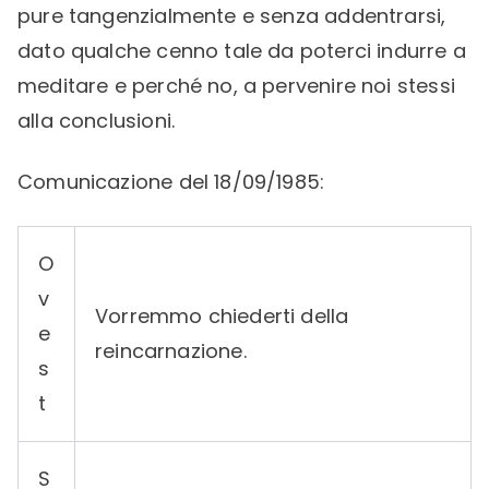
pure tangenzialmente e senza addentrarsi,
dato qualche cenno tale da poterci indurre a
meditare e perché no, a pervenire noi stessi
alla conclusioni.
Comunicazione del 18/09/1985:
O
v
Vorremmo chiederti della
e
reincarnazione.
s
t
S