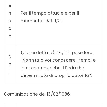
e
n
Per il tempo attuale e per il
e
momento: “Atti 1,7”.
c
a
(diamo lettura). “Egli rispose loro:
N
“Non sta a voi conoscere i tempi e
o
le circostanze che il Padre ha
i
determinato di propria autorità”.
Comunicazione del 13/02/1986: